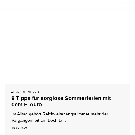
#Expertentipps
#Medienmitteilung
#News
#Testberichte
#Ladehemmungen
#Standortpartner
#EXPERTENTIPPS
8 Tipps für sorglose Sommerferien mit
dem E-Auto
Im Alltag gehört Reichweitenangst immer mehr der
Vergangenheit an. Doch ta...
16.07.2025