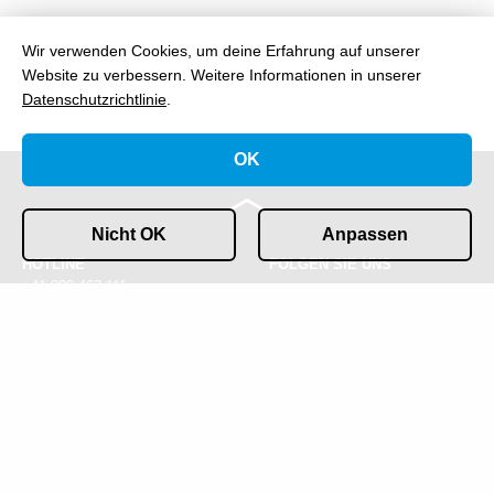
Wir verwenden Cookies, um deine Erfahrung auf unserer
Website zu verbessern.
Weitere Informationen in unserer
Datenschutzrichtlinie
.
OK
Nicht OK
Anpassen
HOTLINE
FOLGEN SIE UNS
+41 800 463 111
KONTAKT
IMPRESSUM &
info@gofast.swiss
DATENSCHUTZ
COOKIES
© 2026 GOFAST AG