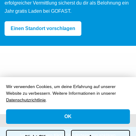
erfolgreicher Vermittlung sicherst du dir als Belohnung ein
Jahr gratis Laden bei GOFAST.
Einen Standort vorschlagen
Wir verwenden Cookies, um deine Erfahrung auf unserer
Website zu verbessern.
Weitere Informationen in unserer
Datenschutzrichtlinie
.
OK
Jetzt mit wenigen Klicks Standorteignung abklären.