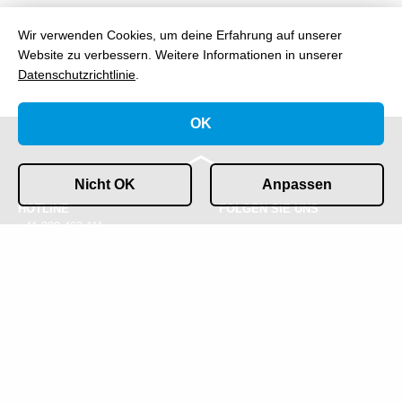
Wir verwenden Cookies, um deine Erfahrung auf unserer
Website zu verbessern.
Weitere Informationen in unserer
Datenschutzrichtlinie
.
OK
Nicht OK
Anpassen
HOTLINE
FOLGEN SIE UNS
+41 800 463 111
KONTAKT
IMPRESSUM &
info@gofast.swiss
DATENSCHUTZ
COOKIES
© 2026 GOFAST AG