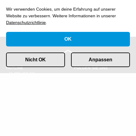
Wir verwenden Cookies, um deine Erfahrung auf unserer
Website zu verbessern.
Weitere Informationen in unserer
Datenschutzrichtlinie
.
OK
Nicht OK
Anpassen
HOTLINE
FOLGEN SIE UNS
+41 800 463 111
KONTAKT
IMPRESSUM &
info@gofast.swiss
DATENSCHUTZ
COOKIES
© 2026 GOFAST AG