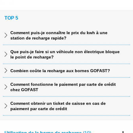
#Utilisation de la borne de recharge
TOP 5
#Paiement et tarifs
#Offre GOFAST
Comment puis-je connaître le prix du kwh à une
#ABC de la recharge rapide
#Devenir partenaire
station de recharge rapide?
Que puis-je faire si un véhicule non électrique bloque
le point de recharge?
Combien coûte la recharge aux bornes GOFAST?
Comment fonctionne le paiement par carte de crédit
chez GOFAST
Comment obtenir un ticket de caisse en cas de
paiement par carte de crédit