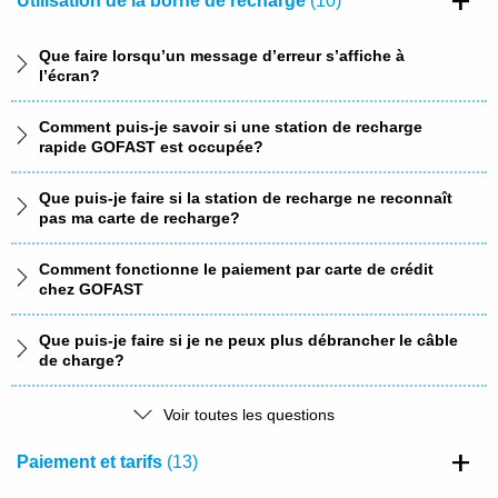
Utilisation de la borne de recharge
(10)
Que faire lorsqu’un message d’erreur s’affiche à
l’écran?
Comment puis-je savoir si une station de recharge
rapide GOFAST est occupée?
Que puis-je faire si la station de recharge ne reconnaît
pas ma carte de recharge?
Comment fonctionne le paiement par carte de crédit
chez GOFAST
Que puis-je faire si je ne peux plus débrancher le câble
de charge?
Ai-je besoin de mon propre câble ou d’un adaptateur
Voir toutes les questions
pour pouvoir recharger sur des bornes GOFAST?
Paiement et tarifs
(13)
Puis-je réserver une station de recharge