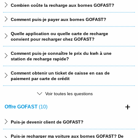
rapide GOFAST?
Combien coûte la recharge aux bornes GOFAST?
Que signifie le symbole de sablier situé au-dessus du
Comment puis-je payer aux bornes GOFAST?
symbole de prise sur l’écran?
Quelle application ou quelle carte de recharge
Un véhicule qui a terminé de charger bloque le point
convient pour recharger chez GOFAST?
de recharge. Puis-je retirer le câble de recharge?
Comment puis-je connaître le prix du kwh à une
Que puis-je faire si un véhicule non électrique bloque
station de recharge rapide?
le point de recharge?
Comment obtenir un ticket de caisse en cas de
paiement par carte de crédit
Pourquoi le débit affiché est-il de CHF 50 lors d’un
Voir toutes les questions
paiement par carte de crédit?
Offre GOFAST
(10)
Comment bénéficier des prix affichés sur le site web
GOFAST?
Puis-je devenir client de GOFAST?
Avec quelles cartes de recharge puis-je payer sur des
Puis-je recharger ma voiture aux bornes GOFAST? De
bornes GOFAST?