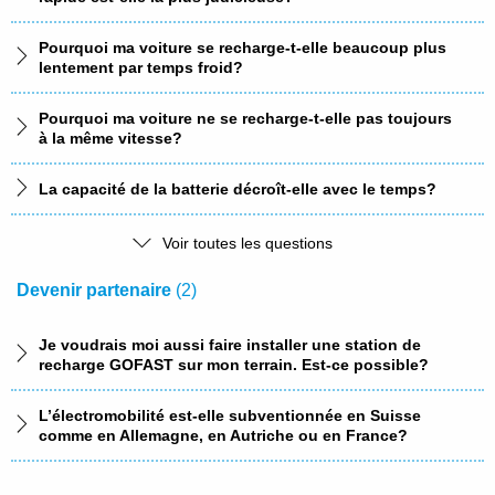
GOFAST?
Pourquoi ma voiture se recharge-t-elle beaucoup plus
GOFAST se concentre sur la recharge rapide. Et qui
lentement par temps froid?
propose des solutions de recharge à domicile, au
bureau ou à destination?
Pourquoi ma voiture ne se recharge-t-elle pas toujours
à la même vitesse?
La capacité de la batterie décroît-elle avec le temps?
La recharge rapide est plus chère que la recharge à
Voir toutes les questions
domicile. A quoi cela est-il dû?
Devenir partenaire
(2)
Puis-je également recharger mon hybride rechargeable
sur des bornes GOFAST?
Je voudrais moi aussi faire installer une station de
recharge GOFAST sur mon terrain. Est-ce possible?
GOFAST offre le plus souvent une puissance de
charge de 150 kW, mais parfois de plus de 300 kW. Une
L’électromobilité est-elle subventionnée en Suisse
puissance de 300 kW n’est-elle pas préférable?
comme en Allemagne, en Autriche ou en France?
Combien de temps faut-il pour que ma batterie atteigne
la température idéale pour la recharge rapide?