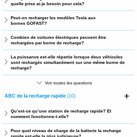
quelle prise ai-je besoin pour cela?
Comment obtenir un reçu pour ma recharge?
Peut-on recharger les modèles Tesla aux
bornes GOFAST?
Le montant de ma facture est incorrect. Qui dois-je
contacter?
Combien de voitures électriques peuvent être
rechargées par borne de recharge?
Pourquoi un tarif à la minute est-il appliqué après une
heure?
La puissance est-elle répartie lorsque deux véhicules
sont rechargés simultanément sur une même borne de
Comment le prix est-il composé pour la charge rapide
recharge?
?
Où puis-je trouver des stations de recharge
Voir toutes les questions
Pourquoi les prix varient-ils en fonction du mode de
rapide GOFAST?
paiement sur une même borne de recharge?
ABC de la recharge rapide
(10)
Combien de points de recharge possède GOFAST et
combien sont planifiés?
Qu’est-ce qu’une station de recharge rapide? Et
comment fonctionne-t-elle?
Quelle qualité d’électricité utilise GOFAST?
Pour quel niveau de charge de la batterie la recharge
Existe-t-il un programme de fidélité / de bonus
rapide est-elle la plus judicieuse?