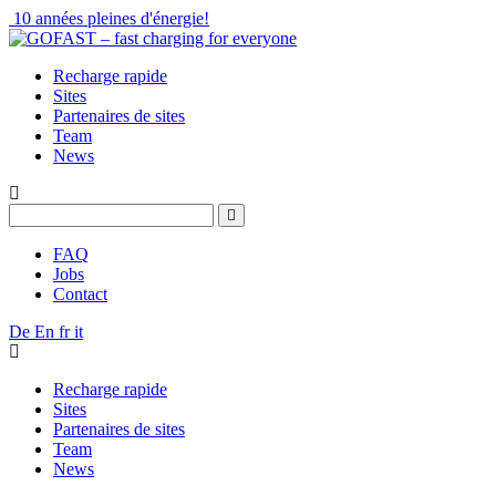
10 années pleines d'énergie!
Recharge rapide
Sites
Partenaires de sites
Team
News
FAQ
Jobs
Contact
De
En
fr
it
Recharge rapide
Sites
Partenaires de sites
Team
News