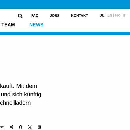
DE
EN
FR
IT
FAQ
JOBS
KONTAKT
TEAM
NEWS
rkauft. Mit dem
und sich künftig
chnellladern
en: