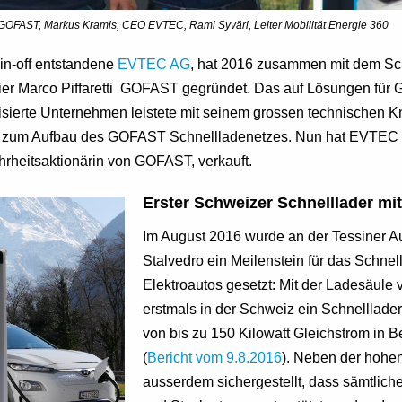
 GOFAST, Markus Kramis, CEO EVTEC, Rami Syväri, Leiter Mobilität Energie 360
in-off entstandene
EVTEC AG
, hat 2016 zusammen mit dem Sc
nier Marco Piffaretti GOFAST gegründet. Das auf Lösungen für 
isierte Unternehmen leistete mit seinem grossen technischen
g zum Aufbau des GOFAST Schnellladenetzes. Nun hat EVTEC i
hrheitsaktionärin von GOFAST, verkauft.
Erster Schweizer Schnelllader mit
Im August 2016 wurde an der Tessiner Au
Stalvedro ein Meilenstein für das Schnel
Elektroautos gesetzt: Mit der Ladesäul
erstmals in der Schweiz ein Schnelllader
von bis zu 150 Kilowatt Gleichstrom in
(
Bericht vom 9.8.2016
). Neben der hohe
ausserdem sichergestellt, dass sämtlich