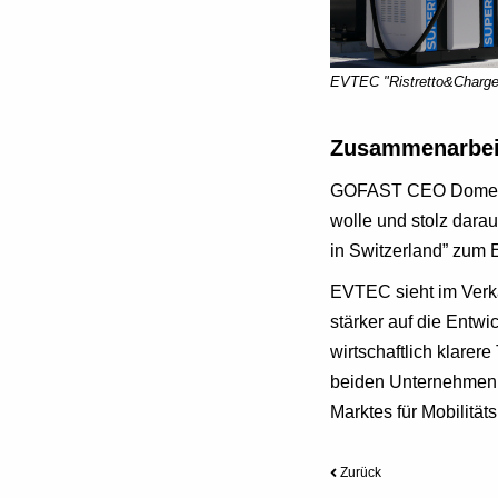
EVTEC "Ristretto&Charg
Zusammenarbeit 
GOFAST CEO Domenic
wolle und stolz darau
in Switzerland” zum
EVTEC sieht im Verka
stärker auf die Entw
wirtschaftlich klarer
beiden Unternehmen 
Marktes für Mobilitä
Zurück