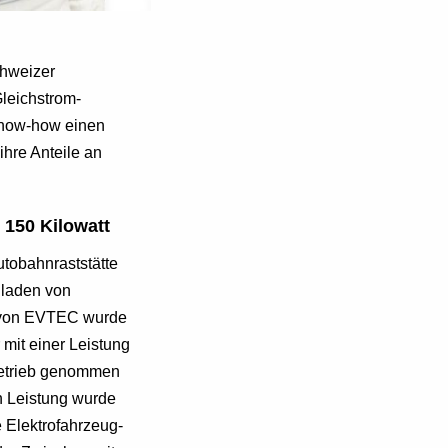
hweizer
Gleichstrom-
 Know-how einen
hre Anteile an
 150 Kilowatt
tobahnraststätte
lladen von
e von EVTEC wurde
 mit einer Leistung
 Betrieb genommen
n Leistung wurde
e Elektrofahrzeug-