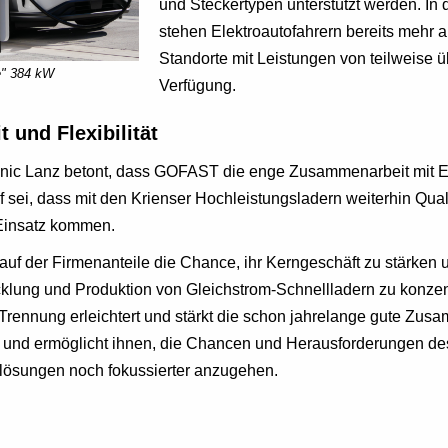
und Steckertypen unterstützt werden. In 
stehen Elektroautofahrern bereits mehr
Standorte mit Leistungen von teilweise ü
e" 384 kW
Verfügung.
und Flexibilität
 Lanz betont, dass GOFAST die enge Zusammenarbeit mit E
f sei, dass mit den Krienser Hochleistungsladern weiterhin Qua
 Einsatz kommen.
uf der Firmenanteile die Chance, ihr Kerngeschäft zu stärken u
icklung und Produktion von Gleichstrom-Schnellladern zu konzen
e Trennung erleichtert und stärkt die schon jahrelange gute Zus
und ermöglicht ihnen, die Chancen und Herausforderungen de
tslösungen noch fokussierter anzugehen.