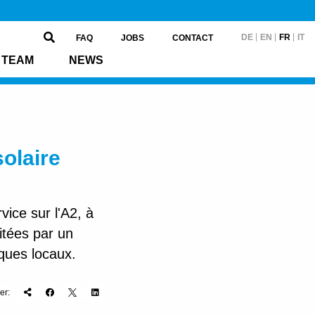
DE
EN
FR
IT
FAQ
JOBS
CONTACT
TEAM
NEWS
solaire
ice sur l'A2, à
tées par un
iques locaux.
er: