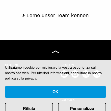
Lerne unser Team kennen
HOTLINE
SEGUICI
Utilizziamo i cookie per migliorare la vostra esperienza sul
+41 800 463 333
nostro sito web.
Per ulteriori informazioni, consultare la nostra
politica sulla privacy
.
CONTATTO
IMPRESSUM E PROTEZIONE
OK
info@gofast.swiss
DEI DATI
COOKIES
Rifiuta
Personalizza