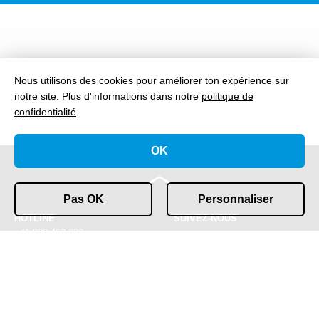
Nous utilisons des cookies pour améliorer ton expérience sur
notre site.
Plus d'informations dans notre
politique de
confidentialité
.
OK
Pas OK
Personnaliser
HOTLINE
SUIVEZ-NOUS
+41 800 463 222
CONTACT
IMPRESSUM ET
info@gofast.swiss
PROTECTION DES DONNÉES
COOKIES