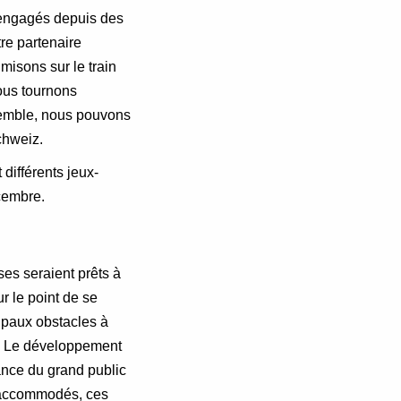
engagés depuis des
re partenaire
misons sur le train
nous tournons
semble, nous pouvons
chweiz.
différents jeux-
écembre.
ses seraient prêts à
r le point de se
ipaux obstacles à
t. Le développement
iance du grand public
t accommodés, ces