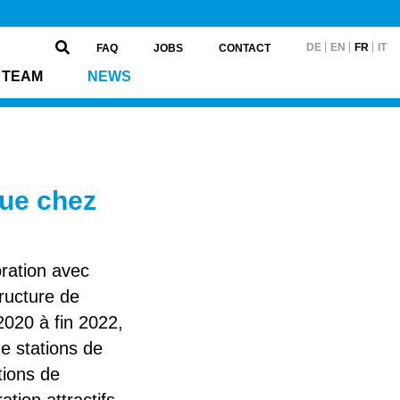
DE
EN
FR
IT
FAQ
JOBS
CONTACT
TEAM
NEWS
que chez
ration avec
tructure de
2020 à fin 2022,
e stations de
tions de