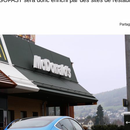
GOFAST sera donc enrichi par des sites de restaura
.
Partag