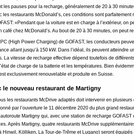
nt les pauses pour la recharge, généralement de 20 à 30 minute
les restaurants McDonald’s, ces conditions sont parfaitement r
ST: «Pendant que la voiture est en charge à l’extérieur, on peu
 café chez McDonald’s. Au bout de 20 à 30 minutes, on peut rep
HPC (High Power Charging) de GOFAST, les conducteurs peuven
nce allant jusqu’à 150 kW. Dans l’idéal, ils peuvent atteindre 
 La vitesse de recharge effective dépend toutefois de différents 
’état de charge de la batterie et les températures. Bien évidemmen
st exclusivement renouvelable et produite en Suisse.
 le nouveau restaurant de Martigny
 les restaurants McDrive adaptés doit intervenir en plusieurs é
donné par l’ouverture le 11 décembre 2020 du plus grand resta
d’autoroute Martigny qui, avec une station de recharge GOFAST d
ces. Après Martigny, quatre restaurants McDrive supplémentaires
à Hinwil, Kölliken, La Tour-de-Trême et Lugano) seront équipés 