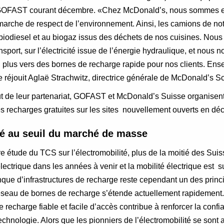
 GOFAST courant décembre. «Chez McDonald’s, nous sommes 
rche de respect de l’environnement. Ainsi, les camions de not
 biodiesel et au biogaz issus des déchets de nos cuisines. Nous 
ort, sur l’électricité issue de l’énergie hydraulique, et nous 
 plus vers des bornes de recharge rapide pour nos clients. En
 se réjouit Aglaë Strachwitz, directrice générale de McDonald’s S
t de leur partenariat, GOFAST et McDonald’s Suisse organisent 
es recharges gratuites sur les sites nouvellement ouverts en d
té au seuil du marché de masse
re étude du TCS sur l’électromobilité, plus de la moitié des Suis
lectrique dans les années à venir et la mobilité électrique est su
que d’infrastructures de recharge reste cependant un des princ
 réseau de bornes de recharge s’étende actuellement rapidemen
e recharge fiable et facile d’accès contribue à renforcer la conf
echnologie. Alors que les pionniers de l’électromobilité se son