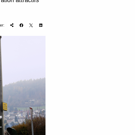
tion attractifs
er: