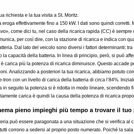
ua richiesta e la tua visita a St. Moritz.
a eroga effettivamente fino a 150 kW. I dati sono quindi corretti. 
vo», come dici tu, nel caso della ricarica rapida (CC) è sempre
omunica, per così dire, con la stazione di ricarica e indica con 
tteria. Dal lato del veicolo sono diversi i fattori determinanti: tra
o la capacità della batteria. In linea di principio, però, si può af
ia è carica più la potenza di ricarica diminuisce. Questo accade 
ioni. Analizzando a posteriori la tua ricarica, abbiamo potuto co
e-tron con un livello di carica della batteria di circa l’84%. Inizi
a in seguito la potenza si è ridotta in modo lineare, scendendo f
tamente carica è quindi la causa della potenza di ricarica pro
nema pieno impieghi più tempo a trovare il tuo
tteria può essere paragonata a una situazione che si verifica al
 tutti corrono a sedersi al proprio posto numerato. Poiché la sala