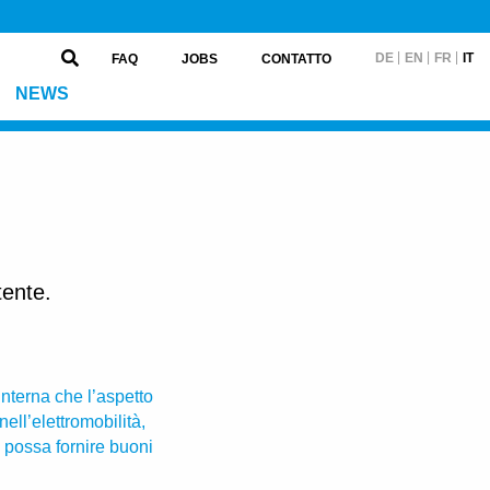
DE
EN
FR
IT
FAQ
JOBS
CONTATTO
NEWS
tente.
nterna che l’aspetto
ell’elettromobilità,
 possa fornire buoni