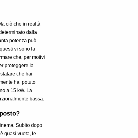
Ma ciò che in realtà
 determinato dalla
quanta potenza può
 questi vi sono la
fermare che, per motivi
per proteggere la
nstatare che hai
almente hai potuto
ino a 15 kW. La
porzionalmente bassa.
 posto?
 cinema. Subito dopo
 è quasi vuota, le