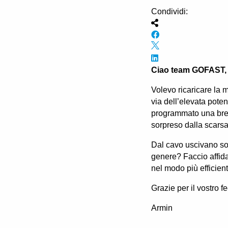
Condividi:
Ciao team GOFAST,
Volevo ricaricare la 
via dell’elevata pote
programmato una brev
sorpreso dalla scars
Dal cavo uscivano so
genere? Faccio affida
nel modo più efficien
Grazie per il vostro f
Armin