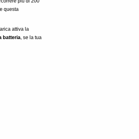
correre più di 200
re questa
rica attiva la
 batteria
, se la tua