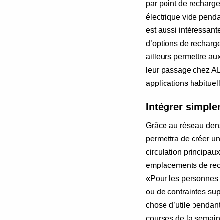
par point de recharg
électrique vide penda
est aussi intéressant
d’options de recharg
ailleurs permettre aux
leur passage chez ALD
applications habituell
Intégrer simple
Grâce au réseau den
permettra de créer un
circulation principa
emplacements de rech
«Pour les personnes q
ou de contraintes sup
chose d’utile pendant
courses de la semaine