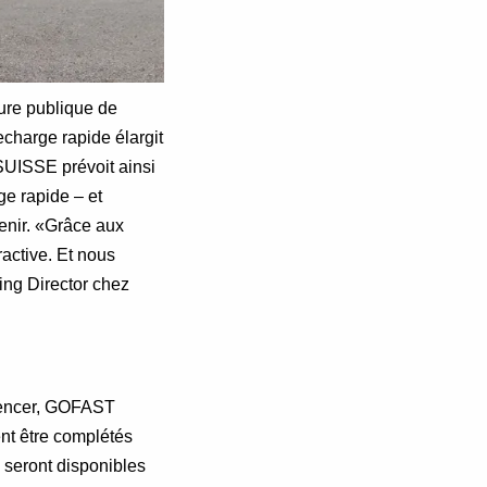
ure publique de
echarge rapide élargit
SUISSE prévoit ainsi
ge rapide – et
enir. «Grâce aux
active. Et nous
ing Director chez
mmencer, GOFAST
nt être complétés
s seront disponibles