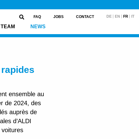
DE
EN
FR
IT
FAQ
JOBS
CONTACT
TEAM
NEWS
 rapides
lent ensemble au
er de 2024, des
llés auprès de
iales d’ALDI
 voitures