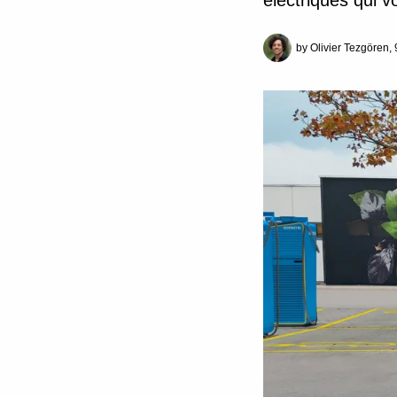
électriques qui vo
by Olivier Tezgören,