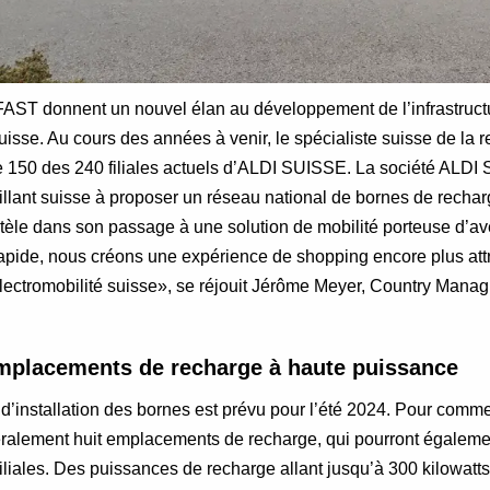
ST donnent un nouvel élan au développement de l’infrastruct
isse. Au cours des années à venir, le spécialiste suisse de la r
 150 des 240 filiales actuels d’ALDI SUISSE. La société ALDI 
aillant suisse à proposer un réseau national de bornes de rechar
èle dans son passage à une solution de mobilité porteuse d’av
apide, nous créons une expérience de shopping encore plus attr
électromobilité suisse», se réjouit Jérôme Meyer, Country Manag
placements de recharge à haute puissance
 d’installation des bornes est prévu pour l’été 2024. Pour co
éralement huit emplacements de recharge, qui pourront égaleme
filiales. Des puissances de recharge allant jusqu’à 300 kilowatt