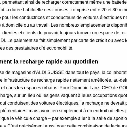
e, permettant ainsi de recharger correctement même une batterie
nt la durée habituelle des courses, comprise entre 20 et 30 minut
e pour les conductrices et conducteurs de voitures électriques 
e à domicile ou au travail. Les nombreux emplacements disponib
 clientes et clients de pouvoir toujours trouver un espace de rec
I. Le paiement se fait simplement par carte de crédit ou avec l
es des prestataires d’électromobilité.
ment la recharge rapide au quotidien
se de magasins d’ALDI SUISSE dans tout le pays, la collabor
e infrastructure de recharge rapide nettement améliorée, au-de
ux et dans les espaces urbains. Pour Domenic Lanz, CEO de GOF
arge, sur un lieu où les gens vaquent à leurs occupations quoti
ui conduisent des voitures électriques, la recharge ne devrait 
plémentaires, mais avoir lieu simplement à un endroit où elles p
 que le véhicule charge – par exemple aller à la salle de sport ou
.» C’est précisément aussi pour cette combinaison de facteurs 